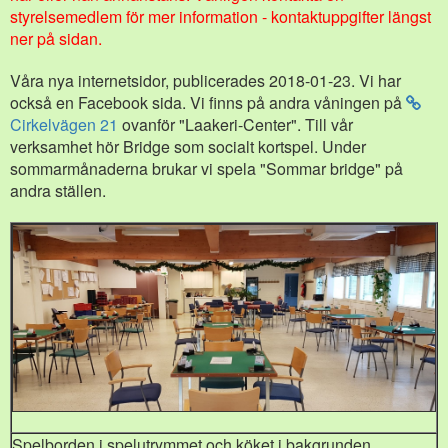
styrelsemedlem för mer information - kontaktuppgifter längst
ner på sidan.
Våra nya internetsidor, publicerades 2018-01-23. Vi har
också en Facebook sida. Vi finns på andra våningen på
Cirkelvägen 21
ovanför "Laakeri-Center". Till vår
verksamhet hör Bridge som socialt kortspel. Under
sommarmånaderna brukar vi spela "Sommar bridge" på
andra ställen.
Spelborden i spelutrymmet och köket i bakgrunden.