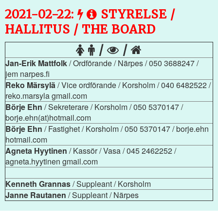
2021-02-22:
STYRELSE /
HALLITUS / THE BOARD
/
/
Jan-Erik Mattfolk
/ Ordförande / Närpes / 050 3688247 /
jem narpes.fi
Reko Märsylä
/ Vice ordförande / Korsholm / 040 6482522 /
reko.marsyla gmail.com
Börje Ehn
/ Sekreterare / Korsholm / 050 5370147 /
borje.ehn(at)hotmail.com
Börje Ehn
/ Fastighet / Korsholm / 050 5370147 / borje.ehn
hotmail.com
Agneta Hyytinen
/ Kassör / Vasa / 045 2462252 /
agneta.hyytinen gmail.com
Kenneth Grannas
/ Suppleant / Korsholm
Janne Rautanen
/ Suppleant / Närpes