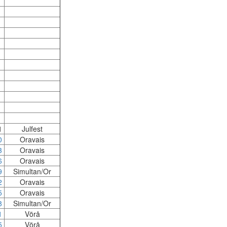
1
Julfest
0
Oravais
3
Oravais
6
Oravais
9
Simultan/Or
2
Oravais
5
Oravais
8
Simultan/Or
1
Vörå
5
Vörå