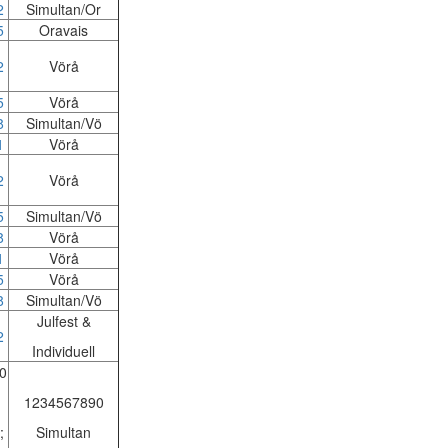
2
Simultan/Or
5
Oravais
2
Vörå
5
Vörå
8
Simultan/Vö
1
Vörå
2
Vörå
5
Simultan/Vö
8
Vörå
1
Vörå
5
Vörå
8
Simultan/Vö
Julfest &
2
Individuell
0
1234567890
;
Simultan