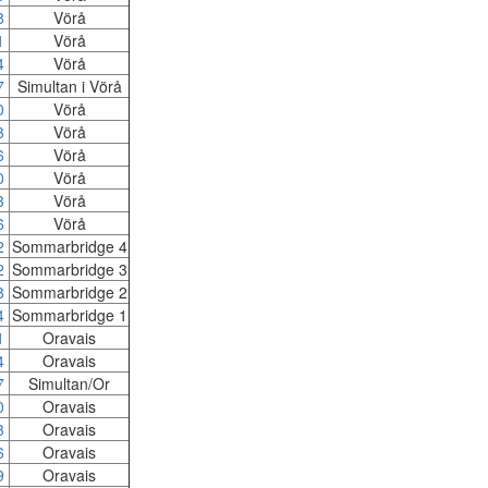
8
Vörå
1
Vörå
4
Vörå
7
Simultan i Vörå
0
Vörå
3
Vörå
6
Vörå
0
Vörå
3
Vörå
6
Vörå
2
Sommarbridge 4
2
Sommarbridge 3
8
Sommarbridge 2
4
Sommarbridge 1
1
Oravais
4
Oravais
7
Simultan/Or
0
Oravais
3
Oravais
6
Oravais
9
Oravais